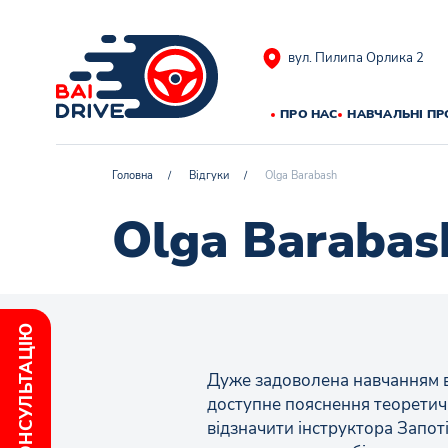
вул. Пилипа Орлика 2
ПРО НАС
НАВЧАЛЬНІ П
Головна
/
Відгуки
/
Olga Barabash
Olga Barabas
Дуже задоволена навчанням в
доступне пояснення теоретичн
відзначити інструктора Запоті