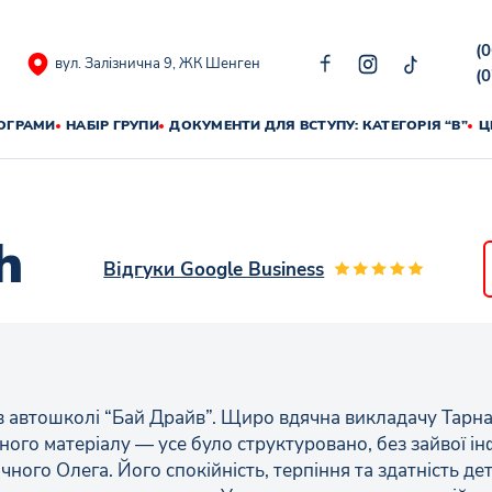
(
вул. Залізнична 9, ЖК Шенген
(
РОГРАМИ
НАБІР ГРУПИ
ДОКУМЕНТИ ДЛЯ ВСТУПУ: КАТЕГОРІЯ “В”
Ц
h
Відгуки Google Business
 автошколі “Бай Драйв”. Щиро вдячна викладачу Тарнав
ого матеріалу — усе було структуровано, без зайвої ін
чного Олега. Його спокійність, терпіння та здатність д