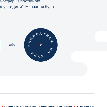
мосфері, з постійною
овує години”. Навчання було
або
ЦІНИ: КАТЕГОРІЯ “В”
ВІДГУКИ
НОВИНИ
КОНТАКТИ